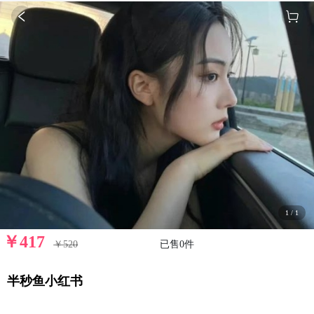
1
/
1
￥
417
￥520
已售
0
件
半秒鱼小红书