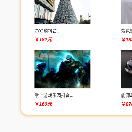
ZYQ琦抖音...
紫色蝶
￥
182元
￥
1
掌上游戏乐园抖音...
能源车
￥
160元
￥
8