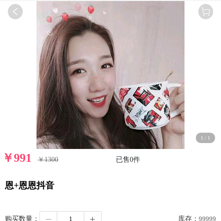
1
/
1
￥
991
￥1300
已售
0
件
恩+恩恩抖音
购买数量：
库存：
99999