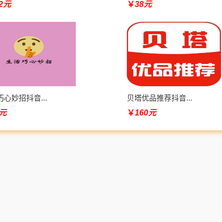
82元
￥
38元
心妙招抖音...
贝塔优品推荐抖音...
6元
￥
160元