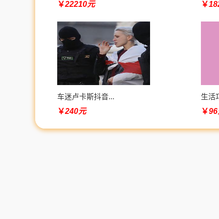
￥
22210元
￥
1
车迷卢卡斯抖音...
生活巧
￥
240元
￥
9