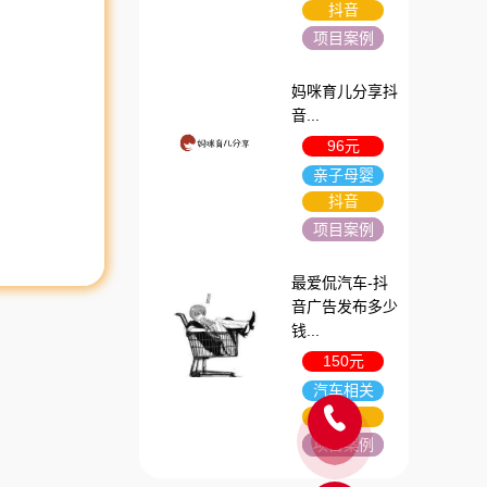
抖音
项目案例
妈咪育儿分享抖
音...
96元
亲子母婴
抖音
项目案例
最爱侃汽车-抖
音广告发布多少
钱...
150元
汽车相关
抖音
项目案例