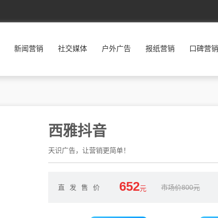
新闻营销
社交媒体
户外广告
报纸营销
口碑营
西雅抖音
天识广告，让营销更简单！
652
直发售价
市场价800元
元