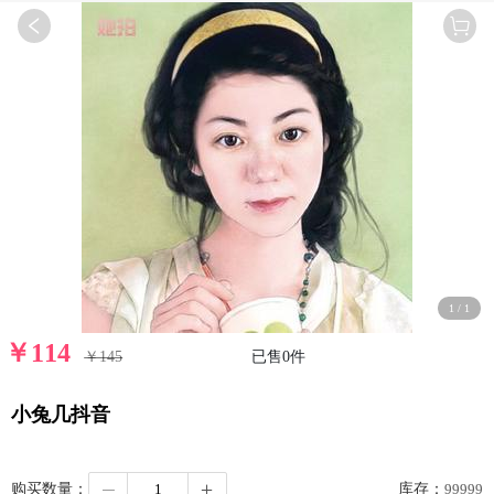
1
/
1
￥
114
￥145
已售
0
件
小兔几抖音
购买数量：
库存：
99999