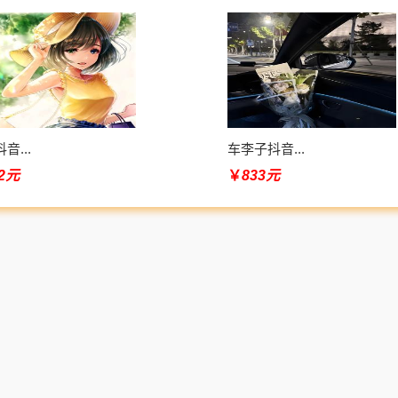
音...
车李子抖音...
82元
￥
833元