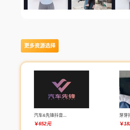
更多资源选择
汽车&先锋抖音...
芽芽抖
￥
652元
￥
1