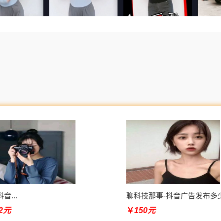
音...
聊科技那事-抖音广告发布多少钱
82元
￥
150元