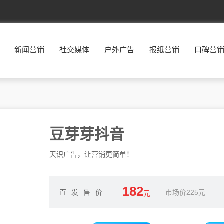
新闻营销
社交媒体
户外广告
报纸营销
口碑营
豆芽芽抖音
天识广告，让营销更简单！
182
直发售价
市场价225元
元