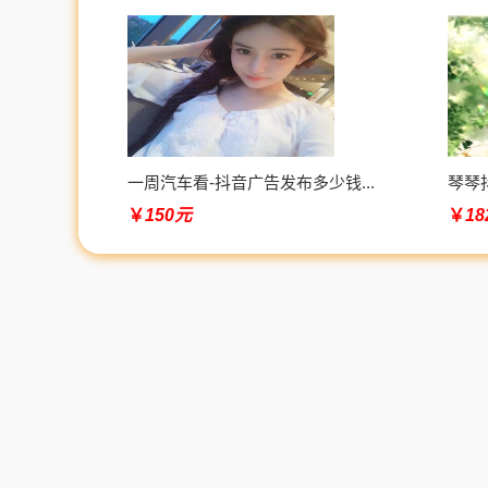
一周汽车看-抖音广告发布多少钱...
琴琴抖
￥
150元
￥
1