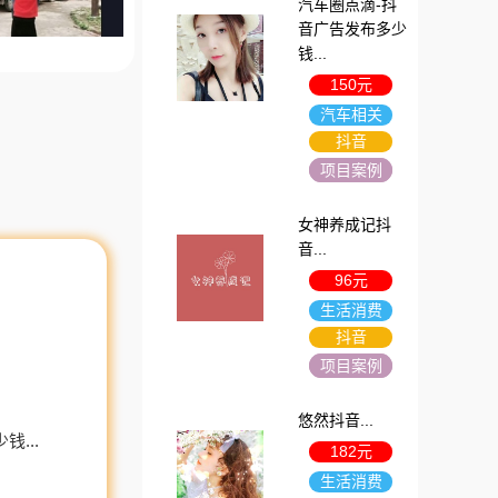
汽车圈点滴-抖
音广告发布多少
钱...
150元
汽车相关
抖音
项目案例
女神养成记抖
音...
96元
生活消费
抖音
项目案例
悠然抖音...
...
182元
生活消费