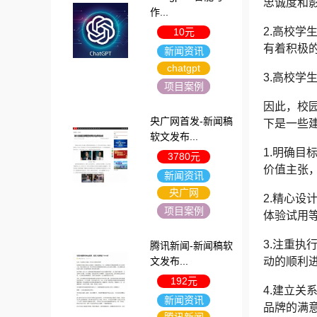
忠诚度和
作...
2.高校
10元
有着积极
新闻资讯
chatgpt
3.高校
项目案例
因此，校
央广网首发-新闻稿
下是一些
软文发布...
1.明确
3780元
价值主张
新闻资讯
央广网
2.精心
项目案例
体验试用
3.注重
腾讯新闻-新闻稿软
文发布...
动的顺利
192元
4.建立
新闻资讯
品牌的满