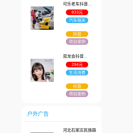
可乐老车抖音...
833元
汽车相关
抖音
项目案例
双龙会抖音...
294元
生活消费
抖音
项目案例
户外广告
河北石家庄民族路