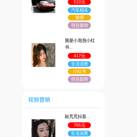
510元
汽车相关
微博
项目案例
我是小泡泡小红
书...
417元
生活消费
小红书
项目案例
视频营销
赵芃芃抖音...
765元
生活消费