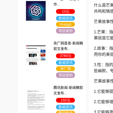
作...
什么是芒
共鸣和情
10元
新闻资讯
芒果故事
chatgpt
项目案例
1.芒果
果就是它
央广网首发-新闻稿
2.故事
软文发布...
用你的美
3780元
新闻资讯
3.性：
央广网
些幽默、
项目案例
芒果故事
腾讯新闻-新闻稿软
1.它能
文发布...
192元
2.它能
新闻资讯
3.它能