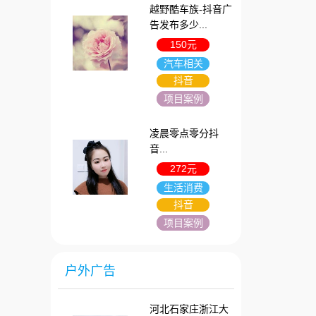
越野酷车族-抖音广
告发布多少...
150元
汽车相关
抖音
项目案例
凌晨零点零分抖
音...
272元
生活消费
抖音
项目案例
户外广告
河北石家庄浙江大