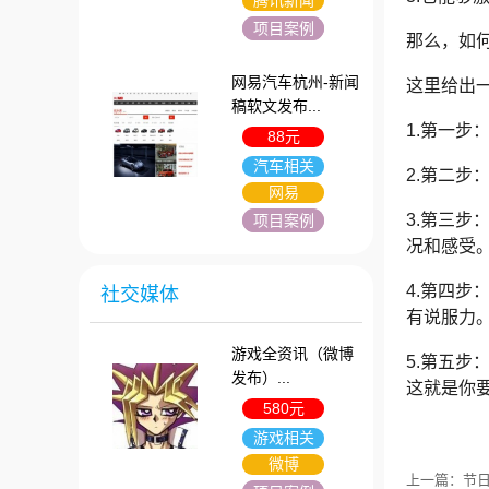
腾讯新闻
项目案例
那么，如
网易汽车杭州-新闻
这里给出
稿软文发布...
1.第一
88元
汽车相关
2.第二
网易
3.第三
项目案例
况和感受
4.第四
社交媒体
有说服力
游戏全资讯（微博
5.第五
发布）...
这就是你
580元
游戏相关
微博
上一篇：节