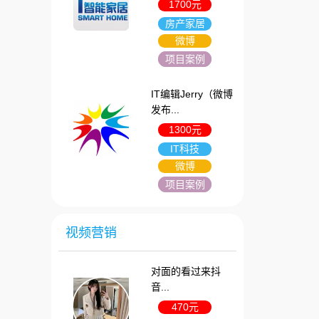
1700元
房产家居
微博
项目案例
IT编辑Jerry（微博
发布...
1300元
IT科技
微博
项目案例
视频营销
对面的看过来抖
音...
470元