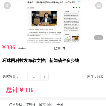
1
/
1
￥
336
￥420
已售
0
件
环球网科技发布软文推广新闻稿件多少钱
购买数量：
库存：
9852
总计￥
336
门户类型：
IT科技
城市地区：
全国