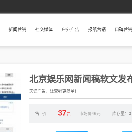
新闻营销
社交媒体
户外广告
报纸营销
口碑营
北京娱乐网新闻稿软文发
天识广告，让营销更简单！
37
售价
市场价46元
库存量：
0
元